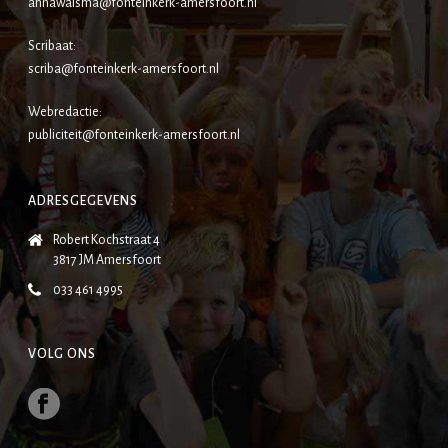
annawalsma@fonteinkerk-amersfoort.nl
Scribaat:
scriba@fonteinkerk-amersfoort.nl
Webredactie:
publiciteit@fonteinkerk-amersfoort.nl
ADRESGEGEVENS
Robert Kochstraat 4
3817 JM Amersfoort
033 461 4995
VOLG ONS