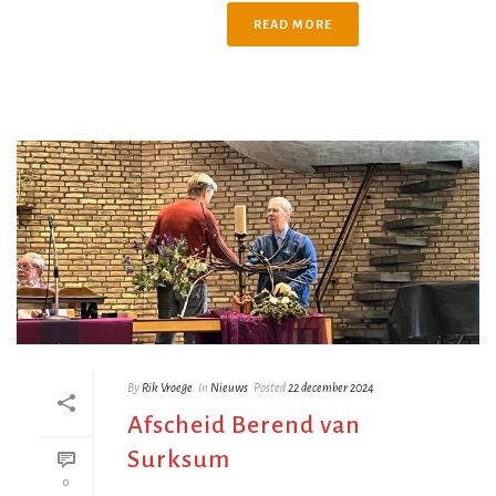
READ MORE
By
Rik Vroege
In
Nieuws
Posted
22 december 2024
Afscheid Berend van
Surksum
0