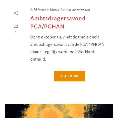
By
Rik Vroege
In
Nieuws
Posted
26 september 2023
Ambtsdragersavond
PGA/PGHAN
0
Op 10 oktober a.s. vindt de traditionele
ambtsdragersavond van de PGA / PHGAN
plaats, tegelijk wordt ook Vierklank
onthuld.
READ MORE