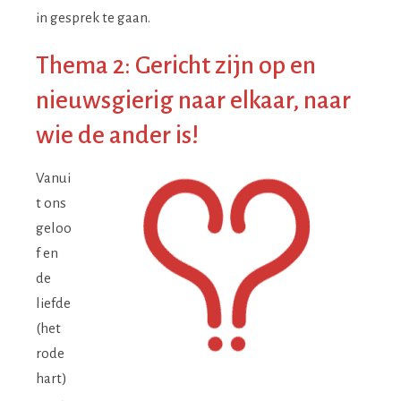
in gesprek te gaan.
Thema 2: Gericht zijn op en
nieuwsgierig naar elkaar, naar
wie de ander is!
Vanui
t ons
geloo
f en
de
liefde
(het
rode
hart)