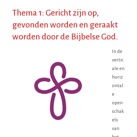
Thema 1: Gericht zijn op,
gevonden worden en geraakt
worden door de Bijbelse God.
In de
vertic
ale en
horiz
ontal
e
open
schak
els
van
het