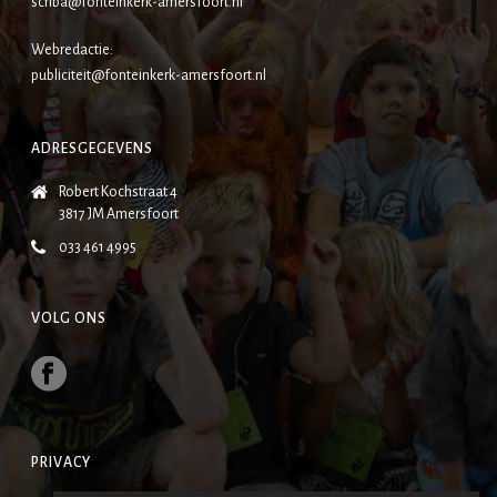
scriba@fonteinkerk-amersfoort.nl
Webredactie:
publiciteit@fonteinkerk-amersfoort.nl
ADRESGEGEVENS
Robert Kochstraat 4
3817 JM Amersfoort
033 461 4995
VOLG ONS
PRIVACY