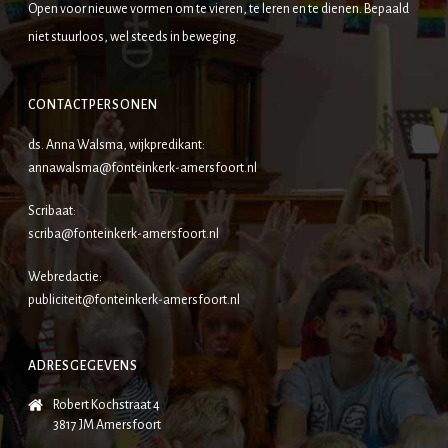
Open voor nieuwe vormen om te vieren, te leren en te dienen. Bepaald
niet stuurloos, wel steeds in beweging.
CONTACTPERSONEN
ds. Anna Walsma, wijkpredikant:
annawalsma@fonteinkerk-amersfoort.nl
Scribaat:
scriba@fonteinkerk-amersfoort.nl
Webredactie:
publiciteit@fonteinkerk-amersfoort.nl
ADRESGEGEVENS
Robert Kochstraat 4
3817 JM Amersfoort