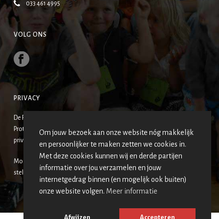
033 461 4995
VOLG ONS
PRIVACY
De Fonteinkerk-Emmaüskerk is een van de wijkgemeenten van de
Protestantse Gemeente Amersfoort. De gezamenlijke
Om jouw bezoek aan onze website nóg makkelijk
privacyverklaring vind je
HIER
.
en persoonlijker te maken zetten we cookies in.
Met deze cookies kunnen wij en derde partijen
Mocht u uzelf op een van de foto’s terugzien en hier geen prijs op
informatie over jou verzamelen en jouw
stellen, neemt u dan contact op met de redactie?
internetgedrag binnen (en mogelijk ook buiten)
onze website volgen.
Meer informatie
Afwijzen
Accepteren