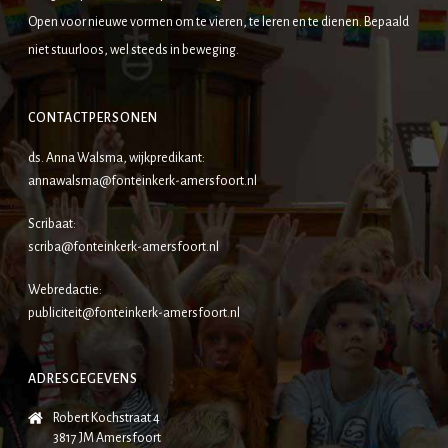
Open voor nieuwe vormen om te vieren, te leren en te dienen. Bepaald
niet stuurloos, wel steeds in beweging.
CONTACTPERSONEN
ds. Anna Walsma, wijkpredikant:
annawalsma@fonteinkerk-amersfoort.nl
Scribaat:
scriba@fonteinkerk-amersfoort.nl
Webredactie:
publiciteit@fonteinkerk-amersfoort.nl
ADRESGEGEVENS
Robert Kochstraat 4
3817 JM Amersfoort