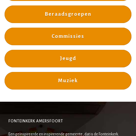
Beraadsgroepen
Commissies
Jeugd
Muziek
FONTEINKERK AMERSFOORT
Een geïnspireerde en inspirerende gemeente, dat is de Fonteinkerk.