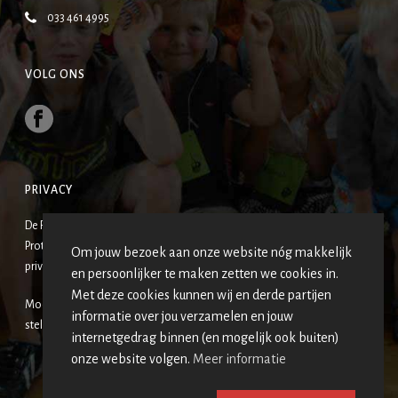
033 461 4995
VOLG ONS
PRIVACY
De Fonteinkerk-Emmaüskerk is een van de wijkgemeenten van de
Protestantse Gemeente Amersfoort. De gezamenlijke
Om jouw bezoek aan onze website nóg makkelijk
privacyverklaring vind je
HIER
.
en persoonlijker te maken zetten we cookies in.
Met deze cookies kunnen wij en derde partijen
Mocht u uzelf op een van de foto’s terugzien en hier geen prijs op
informatie over jou verzamelen en jouw
stellen, neemt u dan contact op met de redactie?
internetgedrag binnen (en mogelijk ook buiten)
onze website volgen.
Meer informatie