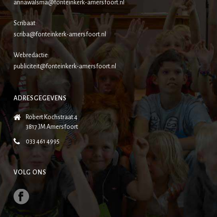
annawalsma@fonteinkerk-amersfoort.nl
Scribaat:
scriba@fonteinkerk-amersfoort.nl
Webredactie:
publiciteit@fonteinkerk-amersfoort.nl
ADRESGEGEVENS
Robert Kochstraat 4
3817 JM Amersfoort
033 461 4995
VOLG ONS