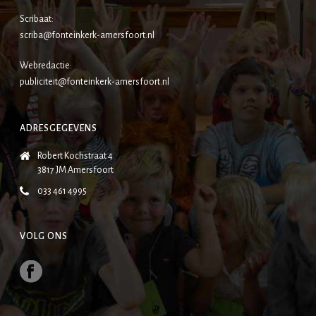
Scribaat:
scriba@fonteinkerk-amersfoort.nl
Webredactie:
publiciteit@fonteinkerk-amersfoort.nl
ADRESGEGEVENS
Robert Kochstraat 4
3817 JM Amersfoort
033 461 4995
VOLG ONS